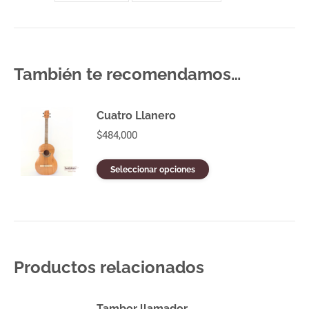
También te recomendamos…
Cuatro Llanero
$
484,000
Este
Seleccionar opciones
producto
tiene
múltiples
variantes.
Las
opciones
se
Productos relacionados
pueden
elegir
en
Tambor llamador