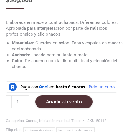
$
209,000
Elaborada en madera contrachapada. Diferentes colores.
Apropiada para interpretación por parte de músicos
profesionales y aficionados.
Materiales:
Cuerdas en nylon. Tapa y espalda en madera
contrachapada.
Acabado:
Lacado semibrillante o mate.
Color:
De acuerdo con la disponibilidad y elección del
cliente.
Guitarra
Añadir al carrito
clásica
básica
cantidad
Categorías:
Cuerda
,
Iniciación musical
,
Todos
SKU:
50112
Etiquetas:
Guitarras Acústicas
Instrumentos de cuerda