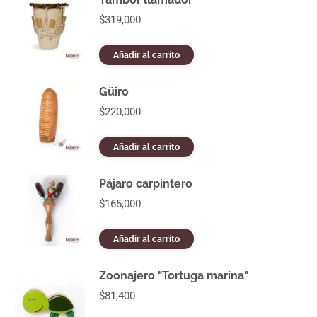
la
$
319,000
página
de
producto
Añadir al carrito
Güiro
$
220,000
Añadir al carrito
Pájaro carpintero
$
165,000
Añadir al carrito
Zoonajero "Tortuga marina"
$
81,400