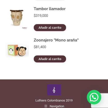
pueden
elegir
Tambor llamador
en
$
319,000
la
página
de
Añadir al carrito
producto
Zoonajero "Mono araña"
$
81,400
Añadir al carrito
Luthiers Colombianos 2019
Navigation