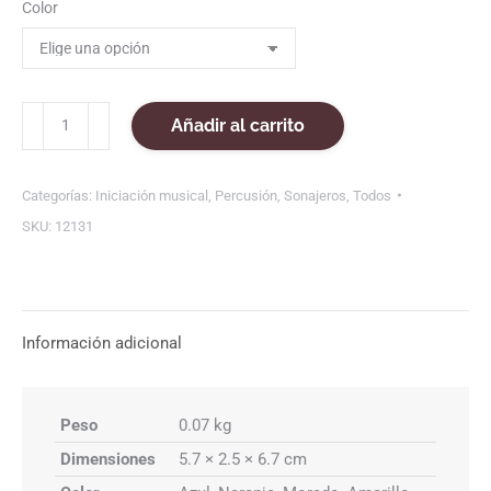
Color
Zoonajero
Añadir al carrito
"Rana
arlequín"
cantidad
Categorías:
Iniciación musical
,
Percusión
,
Sonajeros
,
Todos
SKU:
12131
Información adicional
Peso
0.07 kg
Dimensiones
5.7 × 2.5 × 6.7 cm