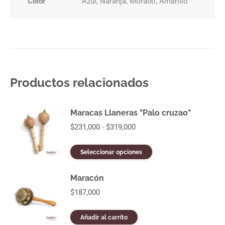
Color
Azul, Naranja, Morado, Amarillo
Productos relacionados
Maracas Llaneras "Palo cruzao"
Rango
$
231,000
-
$
319,000
de
precios:
Este
Seleccionar opciones
desde
producto
$231,000
tiene
hasta
Maracón
múltiples
$319,000
variantes.
$
187,000
Las
opciones
Añadir al carrito
se