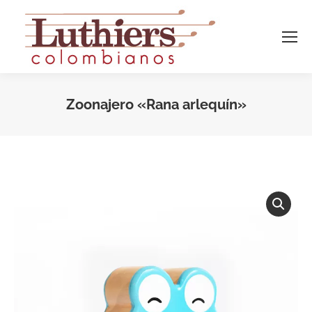
Zoonajero «Rana arlequín»
Estás aquí: