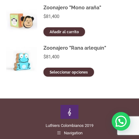
Zoonajero "Mono araña"
$
81,400
Añadir al carrito
Zoonajero "Rana arlequín"
$
81,400
Este
Seleccionar opciones
producto
tiene
múltiples
variantes.
Las
opciones
se
pueden
Luthiers Colombianos 2019
elegir
en
Navigation
la