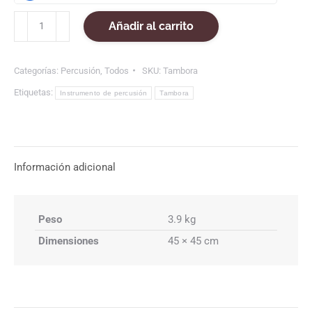
Tambora
Añadir al carrito
costeña
cantidad
Categorías:
Percusión
,
Todos
SKU:
Tambora
Etiquetas:
Instrumento de percusión
Tambora
Información adicional
Peso
3.9 kg
Dimensiones
45 × 45 cm